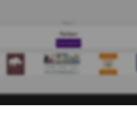
Platz 1
Farben
Gastspieler
ngsbedingungen
|
Cookie Policy