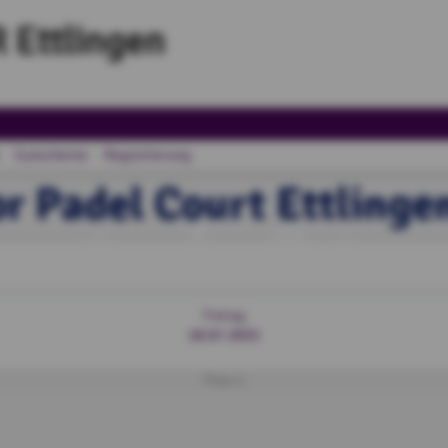
 Ettlingen
Gutscheine
Registrierung
r Padel Court Ettlingen
Freitag
18.07.2025
Platz 1