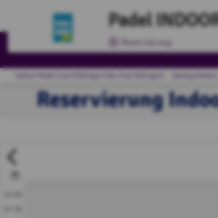
Padel INDOOR
Reservierung
Indoor Padel Court Ettlingen (Ski-Club Ettlingen)
Spielguthaben
Reservierung Indoo
07:00
07:30