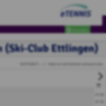
Anmelden
 (Ski-Club Ettlingen)
ACHTUNG!!! ----》 Halle ist nicht beheizt und wenn draußen Mi
07:00
07:30