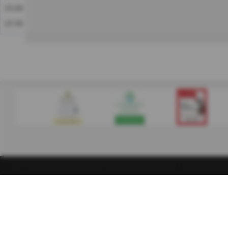
23:00
23:30
Padel INDOOR Ettlingen |
Impressum
|
Datenschutz- und Nutzu