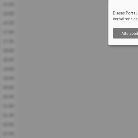
15:30
Dieses Portal
16:00
Verhaltens de
16:30
17:00
Alle abl
17:30
18:00
18:30
19:00
19:30
20:00
20:30
21:00
21:30
22:00
22:30