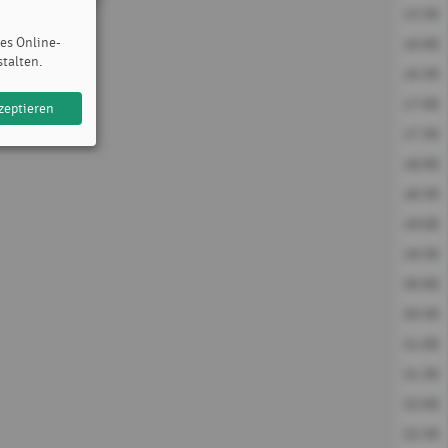
15:30
des Online-
16:00
stalten.
16:30
17:00
zeptieren
17:30
18:00
18:30
19:00
19:30
20:00
20:30
21:00
21:30
22:00
22:30