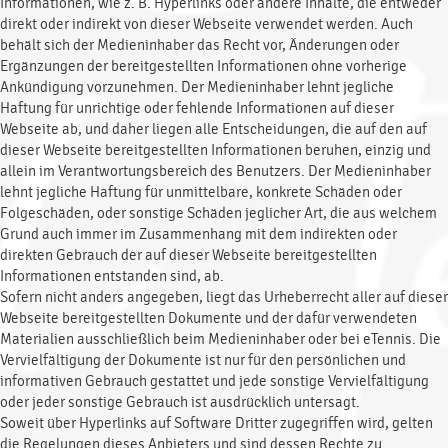
Informationen, wie z. B. Hyperlinks oder andere Inhalte, die entweder
direkt oder indirekt von dieser Webseite verwendet werden. Auch
behält sich der Medieninhaber das Recht vor, Änderungen oder
Ergänzungen der bereitgestellten Informationen ohne vorherige
Ankündigung vorzunehmen. Der Medieninhaber lehnt jegliche
Haftung für unrichtige oder fehlende Informationen auf dieser
Webseite ab, und daher liegen alle Entscheidungen, die auf den auf
dieser Webseite bereitgestellten Informationen beruhen, einzig und
allein im Verantwortungsbereich des Benutzers. Der Medieninhaber
lehnt jegliche Haftung für unmittelbare, konkrete Schäden oder
Folgeschäden, oder sonstige Schäden jeglicher Art, die aus welchem
Grund auch immer im Zusammenhang mit dem indirekten oder
direkten Gebrauch der auf dieser Webseite bereitgestellten
Informationen entstanden sind, ab.
Sofern nicht anders angegeben, liegt das Urheberrecht aller auf dieser
Webseite bereitgestellten Dokumente und der dafür verwendeten
Materialien ausschließlich beim Medieninhaber oder bei eTennis. Die
Vervielfältigung der Dokumente ist nur für den persönlichen und
informativen Gebrauch gestattet und jede sonstige Vervielfältigung
oder jeder sonstige Gebrauch ist ausdrücklich untersagt.
Soweit über Hyperlinks auf Software Dritter zugegriffen wird, gelten
die Regelungen dieses Anbieters und sind dessen Rechte zu